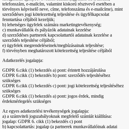
telefonszám, e-mailcím, valamint kiskorú résztvevő esetében a
törvényes képviselő neve, címe, telefonszáma és e-mailcíme), mint
szerződéses jogi kötelezettség teljesítése és ügyfélkapcsolat
fenntartása céljából kezeljük;
b) lehetséges ügyfelek számára marketingtevékenység;
c) munkavállalók és pályázók adatainak kezelése
d) szerződéses partnerek kapcsolattartói adatainak kezelése a
szerződés teljesítése céljából;
e) ügyfelek megrendeléseinek/megbízásainak teljesítése;
f) törvényben meghatározott kötelezettség teljesítése céljából
Adatkezelés jogalapja:
GDPR 6.cikk (1) bekezdés a) pont: érintett hozzájárulása
GDPR 6.cikk (1) bekezdés b) pont: szerződés teljesítéséhez
szükséges
GDPR 6.cikk (1) bekezdés c) pont: jogi kötelezettség teljesítéséhez
szükséges
GDPR 6.cikk (1) bekezdés a) pont: jogos érdek, mindig
érdekmérlegelés szükséges
Az egyes adatkezelési tevékenységek jogalapja:
a) a számviteli jogszabályoknak megfelelő számlát kiállítása:
jogalap: GDPR 6. cikk (1) bekezdés c) pont
b) kapcsolattartás: jogalap (a partnerek munkavállalóinak adatai