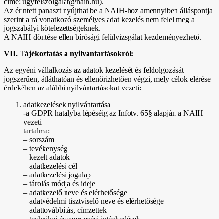
címe: ugyfelszolgalat@naih.hu).
Az érintett panaszt nyújthat be a NAIH-hoz amennyiben álláspontja
szerint a rá vonatkozó személyes adat kezelés nem felel meg a
jogszabályi kötelezettségeknek.
A NAIH döntése ellen bírósági felülvizsgálat kezdeményezhető.
VII. Tájékoztatás a nyilvántartásokról:
Az egyéni vállalkozás az adatok kezelését és feldolgozását
jogszerűen, átláthatóan és ellenőrizhetően végzi, mely célok elérése
érdekében az alábbi nyilvántartásokat vezeti:
adatkezelések nyilvántartása
-a GDPR hatályba lépéséig az Infotv. 65§ alapján a NAIH
vezeti
tartalma:
– sorszám
– tevékenység
– kezelt adatok
– adatkezelési cél
– adatkezelési jogalap
– tárolás módja és ideje
– adatkezelő neve és elérhetősége
– adatvédelmi tisztviselő neve és elérhetősége
– adattovábbítás, címzettek
– technikai és szervezési intézkedések