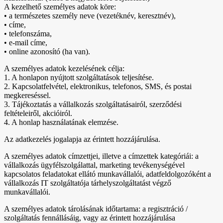
A kezelhető személyes adatok köre:
• a természetes személy neve (vezetéknév, keresztnév),
• címe,
• telefonszáma,
• e-mail címe,
• online azonosító (ha van).
A személyes adatok kezelésének célja:
1. A honlapon nyújtott szolgáltatások teljesítése.
2. Kapcsolatfelvétel, elektronikus, telefonos, SMS, és postai
megkereséssel.
3. Tájékoztatás a vállalkozás szolgáltatásairól, szerződési
feltételeiről, akcióiról.
4. A honlap használatának elemzése.
Az adatkezelés jogalapja az érintett hozzájárulása.
A személyes adatok címzettjei, illetve a címzettek kategóriái: a
vállalkozás ügyfélszolgálattal, marketing tevékenységével
kapcsolatos feladatokat ellátó munkavállalói, adatfeldolgozóként a
vállalkozás IT szolgáltatója tárhelyszolgáltatást végző
munkavállalói.
A személyes adatok tárolásának időtartama: a regisztráció /
szolgáltatás fennállásáig, vagy az érintett hozzájárulása