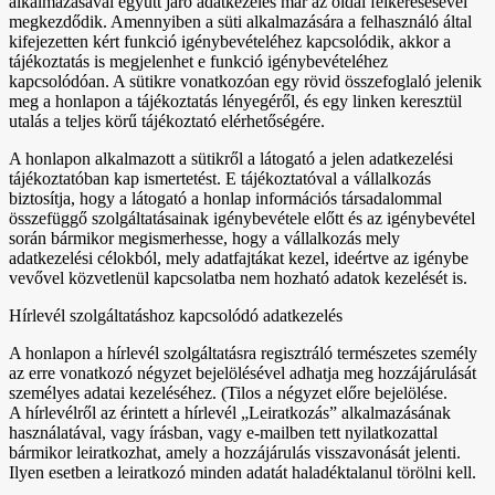
alkalmazásával együtt járó adatkezelés már az oldal felkeresésével
megkezdődik. Amennyiben a süti alkalmazására a felhasználó által
kifejezetten kért funkció igénybevételéhez kapcsolódik, akkor a
tájékoztatás is megjelenhet e funkció igénybevételéhez
kapcsolódóan. A sütikre vonatkozóan egy rövid összefoglaló jelenik
meg a honlapon a tájékoztatás lényegéről, és egy linken keresztül
utalás a teljes körű tájékoztató elérhetőségére.
A honlapon alkalmazott a sütikről a látogató a jelen adatkezelési
tájékoztatóban kap ismertetést. E tájékoztatóval a vállalkozás
biztosítja, hogy a látogató a honlap információs társadalommal
összefüggő szolgáltatásainak igénybevétele előtt és az igénybevétel
során bármikor megismerhesse, hogy a vállalkozás mely
adatkezelési célokból, mely adatfajtákat kezel, ideértve az igénybe
vevővel közvetlenül kapcsolatba nem hozható adatok kezelését is.
Hírlevél szolgáltatáshoz kapcsolódó adatkezelés
A honlapon a hírlevél szolgáltatásra regisztráló természetes személy
az erre vonatkozó négyzet bejelölésével adhatja meg hozzájárulását
személyes adatai kezeléséhez. (Tilos a négyzet előre bejelölése.
A hírlevélről az érintett a hírlevél „Leiratkozás” alkalmazásának
használatával, vagy írásban, vagy e-mailben tett nyilatkozattal
bármikor leiratkozhat, amely a hozzájárulás visszavonását jelenti.
Ilyen esetben a leiratkozó minden adatát haladéktalanul törölni kell.