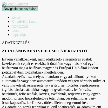
Navigáció összezárása
Lehet.
Kreativitás kurzus
programok
rólam
kapcsolat
ADATKEZELÉS
ÁLTALÁNOS ADATVÉDELMI TÁJÉKOZTATÓ
Egyéni vállalkozóként, mint adatkezelő a személyes adatok
kezelésének céljait és eszközeit önállóan vagy másokkal együtt
határozom meg a hatályos magyar és Európai Unió által kiadott
jogszabályban foglaltaknak megfelelően.
Az adatkezelés a személyes adatokon vagy adatállományokon
automatizált vagy nem automatizált módon végzett bármely művelet
vagy műveletek összessége, így a gyűjtés, rögzítés, rendszerezés,
tagolás, tárolás, átalakítás vagy megváltoztatás, lekérdezés,
betekintés, felhasználás, közlés, továbbítás, terjesztés vagy egyéb
módon történő hozzáférhetővé tétel útján, összehangolás vagy
összekapcsolás, korlátozás, törlés, illetve megsemmisítés.
Az adatfeldolgozás technikai jellegű adatkezelés, az adatok feletti