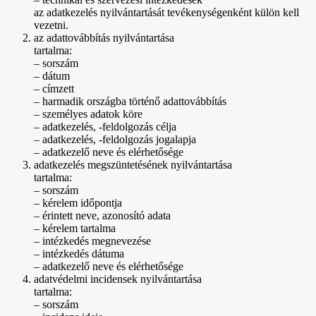
az adatkezelés nyilvántartását tevékenységenként külön kell
vezetni.
az adattovábbítás nyilvántartása
tartalma:
– sorszám
– dátum
– címzett
– harmadik országba történő adattovábbítás
– személyes adatok köre
– adatkezelés, -feldolgozás célja
– adatkezelés, -feldolgozás jogalapja
– adatkezelő neve és elérhetősége
adatkezelés megszüntetésének nyilvántartása
tartalma:
– sorszám
– kérelem időpontja
– érintett neve, azonosító adata
– kérelem tartalma
– intézkedés megnevezése
– intézkedés dátuma
– adatkezelő neve és elérhetősége
adatvédelmi incidensek nyilvántartása
tartalma:
– sorszám