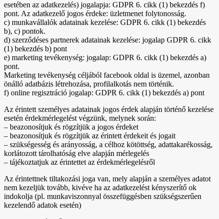
esetében az adatkezelés) jogalapja: GDPR 6. cikk (1) bekezdés f)
pont. Az adatkezelő jogos érdeke: üzletmenet folytonosság.
c) munkavállalók adatainak kezelése: GDPR 6. cikk (1) bekezdés
b), c) pontok.
d) szerződéses partnerek adatainak kezelése: jogalap GDPR 6. cikk
(1) bekezdés b) pont
e) marketing tevékenység: jogalap: GDPR 6. cikk (1) bekezdés a)
pont.
Marketing tevékenység céljából facebook oldal is üzemel, azonban
önálló adatbázis létrehozása, profilalkotás nem történik.
f) online regisztráció jogalap: GDPR 6. cikk (1) bekezdés a) pont
Az érintett személyes adatainak jogos érdek alapján történő kezelése
esetén érdekmérlegelést végzünk, melynek során:
– beazonosítjuk és rögzítjük a jogos érdeket
– beazonosítjuk és rögzítjük az érintett érdekeit és jogait
– szükségesség és arányosság, a célhoz kötöttség, adattakarékosság,
korlátozott tárolhatóság elve alapján mérlegelés
– tájékoztatjuk az érintettet az érdekmérlegelésről
Az érintettnek tiltakozási joga van, mely alapján a személyes adatot
nem kezeljük tovább, kivéve ha az adatkezelést kényszerítő ok
indokolja (pl. munkaviszonnyal összefüggésben szükségszerűen
kezelendő adatok esetén)