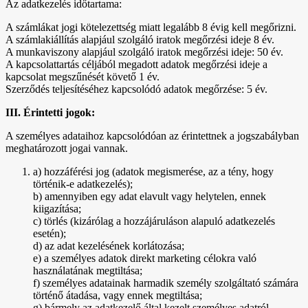
Az adatkezelés időtartama:
A számlákat jogi kötelezettség miatt legalább 8 évig kell megőrizni.
A számlakiállítás alapjául szolgáló iratok megőrzési ideje 8 év.
A munkaviszony alapjául szolgáló iratok megőrzési ideje: 50 év.
A kapcsolattartás céljából megadott adatok megőrzési ideje a
kapcsolat megszűnését követő 1 év.
Szerződés teljesítéséhez kapcsolódó adatok megőrzése: 5 év.
III. Érintetti jogok:
A személyes adataihoz kapcsolódóan az érintettnek a jogszabályban
meghatározott jogai vannak.
a) hozzáférési jog (adatok megismerése, az a tény, hogy
történik-e adatkezelés);
b) amennyiben egy adat elavult vagy helytelen, ennek
kiigazítása;
c) törlés (kizárólag a hozzájáruláson alapuló adatkezelés
esetén);
d) az adat kezelésének korlátozása;
e) a személyes adatok direkt marketing célokra való
használatának megtiltása;
f) személyes adatainak harmadik személy szolgáltató számára
történő átadása, vagy ennek megtiltása;
g) bármely az adatkezelő által kezelt személyes adatról