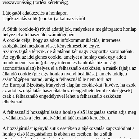
visszavonásáig (törlési kérelméig).
Látogatói adatkezelés a honlapon
Tájékoztatás sütik (cookie) alkalmazásáról
A Sütik (cookie-k) rövid adatfájlok, melyeket a meglátogatott honlap
helyez el a felhasználó számítógépén.
A cookie célja, hogy az adott infokommunikációs, internetes
szolgáltatást megkönnyítse, kényelmesebbé tegye.
Számos fajtája létezik, de általában két nagy csoportba sorolhatóak.
Az egyik az ideiglenes cookie, amelyet a honlap csak egy adott
munkamenet során (pl.: egy internetes bankolás biztonsági
azonosítása alatt) helyez el a felhasználó eszközén, a másik fajtája az
állandó cookie (pl.: egy honlap nyelvi beállítása), amely addig a
számítógépen marad, amíg a felhasználó le nem törli azt.
Az Európai Bizottság irányelvei alapján cookie-kat [kivéve, ha azok
az adott szolgáltatás használatához elengedhetetlenül szükségesek]
csak a felhasználó engedélyével lehet a felhasználó eszközén
elhelyezni.
A felhasználó hozzájárulását a honlap első látogatása során adja meg
a vállalkozás a jelen adatvédelmi tájékoztató keretében.
A hozzájárulást igénylő sütik esetében a tájékoztatás kapcsolódhat a
honlap első látogatásához is abban az esetben, ha a sütik