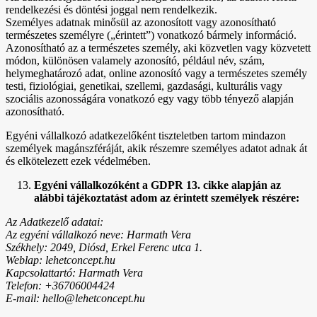
rendelkezési és döntési joggal nem rendelkezik.
Személyes adatnak minősül az azonosított vagy azonosítható
természetes személyre („érintett”) vonatkozó bármely információ.
Azonosítható az a természetes személy, aki közvetlen vagy közvetett
módon, különösen valamely azonosító, például név, szám,
helymeghatározó adat, online azonosító vagy a természetes személy
testi, fiziológiai, genetikai, szellemi, gazdasági, kulturális vagy
szociális azonosságára vonatkozó egy vagy több tényező alapján
azonosítható.
Egyéni vállalkozó adatkezelőként tiszteletben tartom mindazon
személyek magánszféráját, akik részemre személyes adatot adnak át
és elkötelezett ezek védelmében.
Egyéni vállalkozóként a GDPR 13. cikke alapján az
alábbi tájékoztatást adom az érintett személyek részére:
Az Adatkezelő adatai:
Az egyéni vállalkozó neve: Harmath Vera
Székhely: 2049, Diósd, Erkel Ferenc utca 1.
Weblap: lehetconcept.hu
Kapcsolattartó: Harmath Vera
Telefon: +36706004424
E-mail: hello@lehetconcept.hu