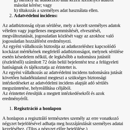
másolat kérése; vagy
h) tiltakozás a személyes adat használata ellen.
Adatvédelmi incidens:
Az adatbiztonság olyan sérülése, mely a kezelt személyes adatok
véletlen vagy jogellenes megsemmisítését, elvesztését,
megváltoztatását, jogosulatlan közlését vagy az azokhoz való
jogosulatlan hozzáférést eredményezi.
Az egyéni vállalkozás biztosítja az adatkezeléshez kapcsolódó
kockázat mértékének megfelelő adatbiztonságot, melynek sérülése
esetén késedelem nélkül, de legkésőbb a tudomásra jutástól
(észleléstől) számított 72 órán belül bejelentést tesz a felügyeleti
hatóságnak és tájékoztatja az érintettet is.
Az egyéni vállalkozás az adatvédelmi incidens tudomására jutását
követően haladéktalanul megteszi a szükséges biztonsági
intézkedéseket az adatvédelmi incidens alapját adó sérülés
megszüntetése, helyreállítása céljából.
Az érintettet értesítjük a megtett intézkedésekről és azok
eredményéről.
Regisztráció a honlapon
A honlapon a regisztráló természetes személy az erre vonatkozó
négyzet bejelölésével adhatja meg hozzájárulását személyes adatai
kezeléséhez. (Tilos a négyzet előre bejelölése.)