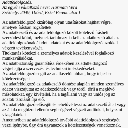
Adatfeldolgozás:
Az egyéni vállalkozó neve: Harmath Vera
Székhely: 2049, Diósd, Erkel Ferenc utca 1
Az adatfeldolgozó kizárólag olyan utasításokat hajthat végre,
amelyek írásban rögzítettek.
Az adatkezelő és az adatfeldolgozó között kötelező írásbeli
szerződést kötni, melynek tartalmaznia kell az adatkezelő által az
adatfeldolgozónak átadott adatokat és az adatfeldolgozó azokkal
végzett tevékenységét.
Titoktartás kötelezi a személyes adatok kezelésével foglalkozó
munkavállalókat.
Az adatbiztonság garantálása érdekében az adatfeldolgozó
végrehajtja a szervezési és technikai intézkedéseket.
Az adatfeldolgozó segíti az adatkezelőt abban, hogy teljesítse
kötelezettségeit.
Az adatfeldolgozó az adatkezelő döntése alapján minden személyes
adatot visszajuttat az adatkezelőnek vagy töröl, törli a meglévő
másolatokat, egy kivétellel, ha a tagállami vagy az uniós jog az
adatok tárolását írja elő.
Az adatfeldolgozó elősegíti és lehetővé teszi az adatkezelő által vagy
az általa megbízott ellenőr segítségével végzett auditokat, helyszíni
vizsgálatokat.
Amennyiben az adatfeldolgozó további adatfeldolgozó segítségét
veszi igénybe, úgy őrá ugyanazok a kötelezettségek vonatkoznak,