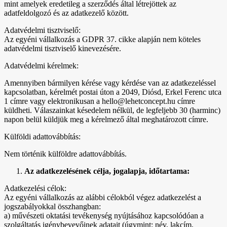
mint amelyek eredetileg a szerződés által létrejöttek az
adatfeldolgozó és az adatkezelő között.
Adatvédelmi tisztviselő:
Az egyéni vállalkozás a GDPR 37. cikke alapján nem köteles
adatvédelmi tisztviselő kinevezésére.
Adatvédelmi kérelmek:
Amennyiben bármilyen kérése vagy kérdése van az adatkezeléssel
kapcsolatban, kérelmét postai úton a 2049, Diósd, Erkel Ferenc utca
1 címre vagy elektronikusan a hello@lehetconcept.hu címre
küldheti. Válaszainkat késedelem nélkül, de legfeljebb 30 (harminc)
napon belül küldjük meg a kérelmező által meghatározott címre.
Külföldi adattovábbítás:
Nem történik külföldre adattovábbítás.
Az adatkezelésének célja, jogalapja, időtartama:
Adatkezelési célok:
Az egyéni vállalkozás az alábbi célokból végez adatkezelést a
jogszabályokkal összhangban:
a) művészeti oktatási tevékenység nyújtásához kapcsolódóan a
szolgáltatás igénybevevőinek adatait (úgymint: név, lakcím,