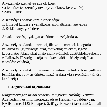
A kezelhető személyes adatok köre:
• a természetes személy neve (vezetéknév, keresztnév),
• e-mail címe.
A személyes adatok kezelésének célja:
1. Hírlevél küldése a vállalkozás szolgáltatásai tárgyában
2. Reklámanyag küldése
Az adatkezelés jogalapja: az érintett hozzájárulása.
A személyes adatok címzettjei, illetve a címzettek kategóriái: a
vállalkozás ügyfélszolgálattal, marketing tevékenységével
kapcsolatos feladatokat ellátó munkavállalói, adatfeldolgozóként a
vállalkozás IT szolgáltatója munkavállalói a tárhelyszolgáltatás
teljesítése céljából,
A személyes adatok tárolásának időtartama: a hírlevél-szolgáltatás
fennállásáig, vagy az érintett hozzájárulása visszavonásáig (törlési
kérelméig).
Jogorvoslati tájékoztatás:
Magyarországon az adatvédelmi felügyeleti hatóság: Nemzeti
Adatvédelmi és Információszabadság Hatóság (továbbiakban:
NAIH, címe: 1125 Budapest, Szilágyi Erzsébet fasor 22/C, e-mail