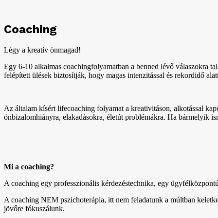
Coaching
Légy a kreatív önmagad!
Egy 6-10 alkalmas coachingfolyamatban a benned lévő válaszokra tal
felépített ülések biztosítják, hogy magas intenzitással és rekordidő alat
Az általam kísért lifecoaching folyamat a kreativitáson, alkotással ka
önbizalomhiányra, elakadásokra, életút problémákra. Ha bármelyik i
Mi a coaching?
A coaching egy professzionális kérdezéstechnika, egy ügyfélközpontú 
A coaching NEM pszichoterápia, itt nem feladatunk a múltban keletke
jövőre fókuszálunk.