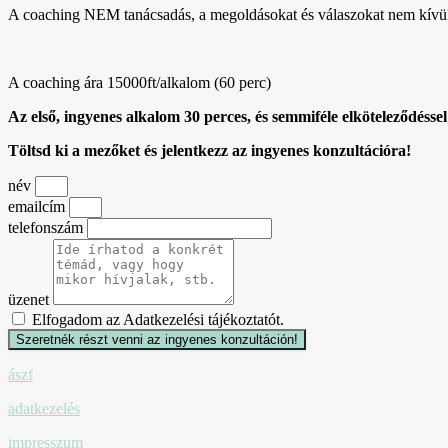
A coaching NEM tanácsadás, a megoldásokat és válaszokat nem kívül
A coaching ára 15000ft/alkalom (60 perc)
Az első, ingyenes alkalom 30 perces, és semmiféle elköteleződés
Töltsd ki a mezőket és jelentkezz az ingyenes konzultációra!
név
emailcím
telefonszám
üzenet
Elfogadom az Adatkezelési tájékoztatót.
Szeretnék részt venni az ingyenes konzultáción!
ászf
adatkezelés
impresszum