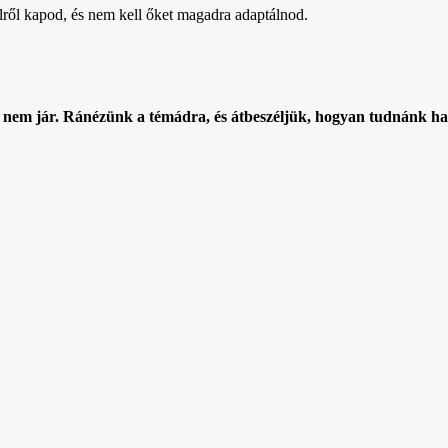
ről kapod, és nem kell őket magadra adaptálnod.
sel nem jár. Ránézünk a témádra, és átbeszéljük, hogyan tudnánk h