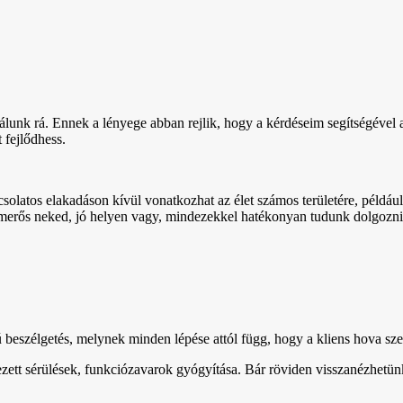
álunk rá. Ennek a lényege abban rejlik, hogy a kérdéseim segítségéve
t fejlődhess.
pcsolatos elakadáson kívül vonatkozhat az élet számos területére, példáu
smerős neked, jó helyen vagy, mindezekkel hatékonyan tudunk dolgozni
beszélgetés, melynek minden lépése attól függ, hogy a kliens hova szer
zett sérülések, funkciózavarok gyógyítása. Bár röviden visszanézhetün