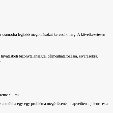
l a számodra legjobb megoldásokat keressük meg. A következetesen
l hivatásbeli bizonytalanságra, célmeghatározásra, elvárásokra,
.
etne eljutni.
k a múltba egy-egy probléma megértésénél, alapvetően a jelenre és a