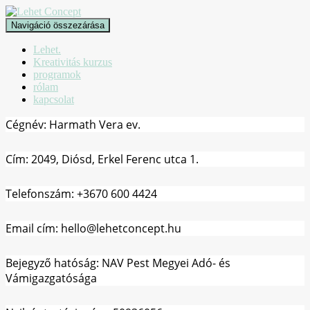
Navigáció összezárása
Lehet.
Kreativitás kurzus
programok
rólam
kapcsolat
Cégnév: Harmath Vera ev.
Cím: 2049, Diósd, Erkel Ferenc utca 1.
Telefonszám: +3670 600 4424
Email cím: hello@lehetconcept.hu
Bejegyző hatóság: NAV Pest Megyei Adó- és
Vámigazgatósága