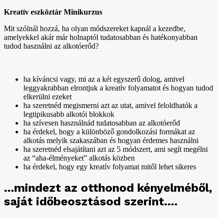
Kreatív eszköztár Minikurzus
Mit szólnál hozzá, ha olyan módszereket kapnál a kezedbe,
amelyekkel akár már holnaptól tudatosabban és hatékonyabban
tudod használni az alkotóerőd?
ha kíváncsi vagy, mi az a két egyszerű dolog, amivel
leggyakrabban elrontjuk a kreatív folyamatot és hogyan tudod
elkerülni ezeket
ha szeretnéd megismerni azt az utat, amivel feloldhatók a
legtipikusabb alkotói blokkok
ha szívesen használnád tudatosabban az alkotóerőd
ha érdekel, hogy a különböző gondolkozási formákat az
alkotás melyik szakaszában és hogyan érdemes használni
ha szeretnéd elsajátítani azt az 5 módszert, ami segít megélni
az “aha-élményeket” alkotás közben
ha érdekel, hogy egy kreatív folyamat mitől lehet sikeres
...mindezt az otthonod kényelméből,
saját időbeosztásod szerint....