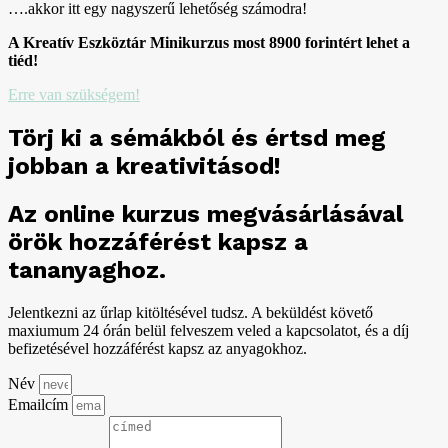
….akkor itt egy nagyszerű lehetőség számodra!
A Kreatív Eszköztár Minikurzus most 8900 forintért lehet a
tiéd!
Erre van szükségem!
Törj ki a sémákból és értsd meg
jobban a kreativitásod!
Az online kurzus megvásárlásával
örök hozzáférést kapsz a
tananyaghoz.
Jelentkezni az űrlap kitöltésével tudsz. A beküldést követő
maxiumum 24 órán belül felveszem veled a kapcsolatot, és a díj
befizetésével hozzáférést kapsz az anyagokhoz.
Név
Emailcím